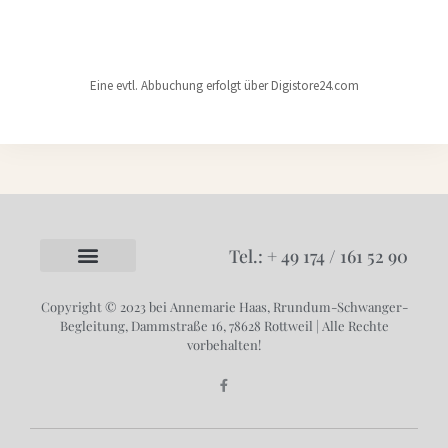
Eine evtl. Abbuchung erfolgt über Digistore24.com
Tel.: + 49 174 / 161 52 90
Copyright © 2023 bei Annemarie Haas, Rrundum-Schwanger-
Begleitung, Dammstraße 16, 78628 Rottweil | Alle Rechte
vorbehalten!